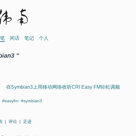
笔
闲话
笔记
个人
bian3 "
在Symbian3上用移动网络收听CRI Easy FM轻松调频
i
#easyfm
#symbian3
阅
|
评论
|
足迹
6