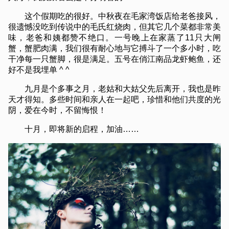
这个假期吃的很好。中秋夜在毛家湾饭店给老爸接风，
很遗憾没吃到传说中的毛氏红烧肉，但其它几个菜都非常美
味，老爸和姨都赞不绝口。一号晚上在家蒸了11只大闸
蟹，蟹肥肉满，我们很有耐心地与它搏斗了一个多小时，吃
干净每一只蟹脚，很是满足。五号在俏江南品龙虾鲍鱼，还
好不是我埋单 ^ ^
九月是个多事之月，老姑和大姑父先后离开，我也是昨
天才得知。多些时间和亲人在一起吧，珍惜和他们共度的光
阴，爱在今时，不留悔恨！
十月，即将新的启程，加油……